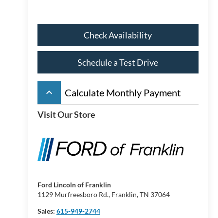
Check Availability
Schedule a Test Drive
keyboard_arrow_up
Calculate Monthly Payment
Visit Our Store
Ford Lincoln of Franklin
1129 Murfreesboro Rd., Franklin, TN 37064
Sales:
615-949-2744