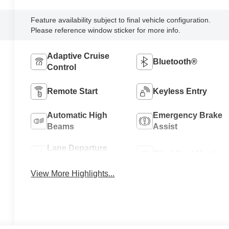
Feature availability subject to final vehicle configuration.
Please reference window sticker for more info.
Adaptive Cruise
Bluetooth®
Control
Remote Start
Keyless Entry
Automatic High
Emergency Brake
Beams
Assist
Lane Departure
Blind Spot Monitor
Warning
View More Highlights...