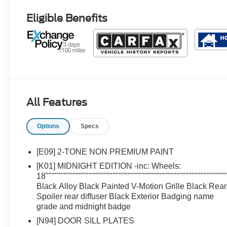
Eligible Benefits
All Features
Options
Specs
[E09] 2-TONE NON PREMIUM PAINT
[K01] MIDNIGHT EDITION -inc: Wheels: 18"""""""""""""""""""""""""""""""""""""""""""""""""""""""""""""""""""""""""""""""""""""""""""""""""""""""""""""""""""""""""""""""""""""""""""""""""""""""""""""""""""""""""""""""""""""""""""""""""""""""""""""""""""""""""""""""""""""""""""""""""""""""""""""""""""""""""""""""""""""""""""""""""""""""""""""""""""""""""""""""""""""""""""""""""""""""""""""""""""""""""""""""""""""""""""""""""""""""""""""""""""""""""""""""""""""""""""""""""""""""""""""""""""""""""""""""""""""""""""""""""""""""""""""""""""""""""""""""""""""""""""""""""""""""""""""""""""""""""""""""""""""""""""""""""""""""""""""""""""""""""""""""""""""""""""""""""""""""""""""""""""""""""""""""""""""""""""""""""""""""""""""""""""""""""""""""""""""""""""""""""""""""""""""""""""""""""""""""""""""""""""""""""""""""""""""""""""""""""""""""""""""""""""""""""""""""""""""""""""""""""""""""""""""""""""""""""""""""""""""""""""""""""""""""""""""""""""""""""""""""""""""""""""""""""""""""""""""""""""""""""""""""""""""""""""""""""""""""""""""""""""""""""""""""""""""""""""""""""""""""""""""""""""""""""""""""""""""""""""""""""""""""""""""""""""""""""""""""""""""""""""""""""""""""""""""""""""""""""""""""""""""""""""""""""""""""""""""""""""""""""""""""""""""""""""""""""""""""""""""""""""""""""""""""""""""""""""""""""""""""""""""""""""""""""""""""""""""""""""""""""""""""""""""""""""""""""""""""""""""""""""""""""""""""""""""""""""""""""""""""""""""""""""""""""""""""""""""""""""""""""""""""""""""""""""""""""""""""""""""""""""""""""""""""""""""""""""""""""""""""""""""""""""""""""""""""""""""""""""""""""""""""""""""""""""""""""""""""""""""""""""""""""""""""""""""""""""""""""""""""""""""""""""""""""""""""""""""""""""""""""""""""""""""""""""""""""""""""""""""""""""""""""""""""""""""""""""""""""""""""""""""""""""""""""""""""""""""""""""""""""""""""""""""""""""""""""""""""""""""""""""""""""""""""""""""""""""""""""""""""""""""""""""""""""""""""""""""""""""""""""""""""""""""""""""""""""""""""""""""""""""""""""""""""""""""""""""""""""""""""""""""""""""""""""""""""""""""""""""""""""""""""""""""""""""""""""""""""""""""""""""""""""""""""""""""""""""""""""""""""""""""""""""""""""""""""""""""""""""""""""""""""""""""""""""""""""""""""""""""""""""""""""""""""""""""""""""""""""""""""""""""""""""""""""""""""""""""""""""""""""""""""""""""""""""""""""""""""""""""""""""""""""""""""""""""""""""""""""""""""""""""""""""""""""""""""""""""""""""""""""""""""""""""""""""""""""""""""""""""""""""""""""""""""""""""""""""""""""""""""""""""""""""""""""""""""""""""""""""""""""""""""""""""""""""""""""""""""""""""""""""""""""""""""""""""""""""""""""""""""""""""""""""""""""""""""""""""""""""""""""""""""""""""""""""""""""""""""""""""""""""""""""""""""""""""""""""""""""""""""""""""""""""""""""""""""""""""""""""""""""""""""""""""""""""""""""""""""""""""""""""""""""""""""""""""""""""""""""""""""""""""""""""""""""""""""""""""""""""""""""""""""""""""""""""""""""""""""""""""""""""""""""""""""""""""""""""""""""""""""""""""""""""""""""""""""""""""""""""""""""""""""""""""""""""""""""""""""""""""""""""""""""""""""""""""""""""""""""""""""""""""""""""""""""""""""""""""""""""""""""""""""""""""""""""""""""""""""""""""""""""""""""""""""""""""""""""""""""""""""""""""""""""""""""""""""""""""""""""""""""""""""""""""""""""""""""""""""""""""""""""""""""""""""""""""""""""""""""""""""""""""""""""""""""""""""""""""""""""""""""""""""""""""""""""""""""""""""""""""""""""""""""""""""""""""""""""""""""""""""""""""""""""""""""""""""""""""""""""""""""""""""""""""""""""""""""""""""""""""""""""""""""""""""""""""""""""""""""""""""""""""""""""""""""""""""""""""""""""""""""""""""""""""""""""""""""""""""""""""""""""""""""""""""""""""""""""""""""""""""""""""""""""""""""""""""""""""""""""""""""""""""""""""""""""""""""""""""""""""""""""""""""""""""""""""""""""""""""""""""""""""""""""""""""""""""""""""""""""""""""""""""""""""""""""""""""""""""""""""""""""""""""""""""""""""""""""""""""""""""""""""""""""""""""""""""""""""""""""""""""""""""""""""""""""""""""""""""""""""""""""""""""""""""""""""""""""""""""""""""""""""""""""""""""""""""""""""""""""""""""""""""""""""""""""""""""""""""""""""""""""""""""""""""""""""""""""""""""""""""""""""""""""""""""""""""""""""""""""""""""""""""""""""""""""""""""""""""""""""""""""""""""""""""""""""""""""""""""""""""""""""""""""""""""""""""""""""""""""""""""""""""""""""""""""""""""""""""""""""""""""""""""""""""""""""""""""""""""""""""""""""""""""""""""""""""""""""""""""""""""""""""""""""""""""""""""""""""""""""""""""""""""""""""""""""""""""""""""""""""""""""""""""""""""""""""""""""""""""""""""""""""""""""""""""""""""""""""""""""""""""""""""""""""""""""""""""""""""""""""""""""""""""""""""""""""""""""""""""""""""""""""""""""""""""""""""""""""""""""""""""""""""""""""""""""""""""""""""""""""""""""""""""""""""""""""""""""""""""""""""""""""""""""""""""""""""""""""""""""""""""""""""""""""""""""""""""""""""""""""""""""""""""""""""""""""""""""""""""""""""""""""""""""""""""""""""""""""""""""""""""""""""""""""""""""""""""""""""""""""""""""""""""""""""""""""""""""""""""""""""""""""""""""""""""""""""""""""""""""""""""""""""""""""""""""""""""""""""""""""""""""""""""""""""""""""""""""""""""""""""""""""""""""""""""""""""""""""""""""""""""""""""""""""""""""""""""""""""""""""""""""""""""""""""""""""""""""""""""""""""""""""""""""""""""""""""""""""""""""""""""""""""""""""""""""""""""""""""""""""""""""""""""""""""""""""""""""""""""""""""""""""""""""""""""""""""""""""""""""""""""""""""""""""""""""""""""""""""""""""""""""""""""""""""""""""""""""""""""""""""""""""""""""""""""""""""""""""""""""""""""""""""""""""""""""""""""""""""""""""""""""""""""""""""""""""""""""""""""""""""""""""""""""""""""""""""""""""""""""""""""""""""""""""""""""""""""""""""""""""""""""""""""""""""""""""""""""""""""""""""""""""""""""""""""""""""""""""""""""""""""""""""""""""""""""""""""""""""""""""""""""""""""""""""""""""""""""""""""""""""""""""""""""""""""""""""""""""""""""""""""""""""""""""""""""""""""""""""""""""""""""""""""""""""""""""""""""""""""""""""""""""""""""""""""""""""""""""""""""""""""""""""""""""""""""""""""""""""""""""""""""""""""""""""""""""""""""""""""""""""""""""""""""""""""""""""""""""""""""""""""""""""""""""""""""""""""""""""""""""""""""""""""""""""""""""""""""""""""""""""""""""""""""""""""""""""""""""""""""""""""""""""""""""""""""""""""""""""""""""""""""""""""""""""""""""""""""""""""""""""""""""""""""""""""""""""""""""""""""""""""""""""""""""""""""""""""""""""""""""""""""""""""""""""""""""""""""""""""""""""""""""""""""""""""""""""""""""""""""""""""""""""""""""""""""""""""""""""""""""""""""""""""""""""""""""""""""""""""""""""""""""""""""""""""""""""""""""""""""""""""""""""""""""""""""""""""""""""""""""""""""""""""""""""""""""""""""""""""""""""""""""""""""""""""""""""""""""""""""""""""""""""""""""""""""""""""""""""""""""""""""""""""""""""""""""""""""""""""""""""""""""""""""""""""""""""""""""""""""""""""""""""""""""""""""""""""""""""""""""""""""""""""""""""""""""""""""""""""""""""""""""""""""""""""""""""""""""""""""""""""""""""""""""""""""""""""""""""""""""""""""""""""""""""""""""""""""""""""""""""""""""""""""""""""""""""""""""""""""""""""""""""""""""""""""""""""""""""""""""""""""""""""""""""""""""""""""""""""""""""""""""""""""""""""""""""""""""""""""""""""""""""""""""""""""""""""""""""""""""""""""""""""""""""""""""""""""""""""""""""""""""""""""""""""""""""""""""""""""""""""""""""""""""""""""""""""""""""""""""""""""""""""""""""""""""""""""""""""""""""""""""""""""""""""""""""""""""""""""""""""""""""""""""""""""""""""""""""""""""""""""""""""""""""""""""""""""""""""""""""""""""""""""""""""""""""""""""""""""""""""""""""""""""""""""""""""""""""""""""""""""""""""""""""""""""""""""""""""""""""""""""""""""""""""""""""""""""""""""""""""""""""""""""""""""""""""""""""""""""""""""""""""""""""""""""""""""""""""""""""""""""""""""""""""""""""""""""""""""""""""""""""""""""""""""""""""""""""""""""""""""""""""""""""""""""""""""""""""""""""""""""""""""""""""""""""""""""""""""""""""""""""""""""""""""""""""""""""""""""""""""""""""""""""""""""""""""""""""""""""""""""""""""""""""""""""""""""""""""""""""""""""""""""""""""""""""""""""""""""""""""""""""""""""""""""""""""""""""""""""""""""""""""""""""""""""""""""""""""""""""""""""""""""""""""""""""""""""""""""""""""""""""""""""""""""""""""""""""""""""""""""""""""""""""""""""""""""""""""""""""""""""""""""""""""""""""""""""""""""""""""""""""""""""""""""""""""""""""""""""""""""""""""""""""""""""""""""""""""""""""""""""""""""""""""""""""""""""""""""""""""""""""""""""""""""""""""""""""""""""""""""""""""""""""""""""""""""""""""""""""""""""""""""""""""""""""""""""""""""""""""""""""""""""""""""""""""""""""""""""""""""""""""""""""""""""""""""""""""""""""""""""""""""""""""""""""""""""""""""""""""""""""""""""""""""""""""""""""""""""""""""""""""""""""""""""""""""""""""""""""""""""""""""""""""""""""""""""""""""""""""""""""""""""""""""""""""""""""""""""""""""""""""""""""""""""""""""""""""""""""""""""""""""""""""""""""""""""""""""""""""""""""""""""""""""""""""""""""""""""""""""""""""""""""""""""""""""""""""""""""""""""""""""""""""""""""""""""""""""""""""""""""""""""""""""""""""""""""""""""""""""""""""""""""""""""""""""""""""""""""""""""""""""""""""""""""""""""""""""""""""""""""""""""""""""""""""""""""""""""""""""""""""""""""""""""""""""""""""""""""""""""""""""""""""""""""""""""""""""""""""""""""""""""""""""""""""""""""""""""""""""""""""""""""""""""""""""""""""""""""""""""""""""""""""""""""""""""""""""""""""""""""""""""""""""""""""""""""""""""""""""""""""""""""""""""""""""""""""""""""""""""""""""""""""""""""""""""""""""""""""""""""""""""""""""""""""""""""""""""""""""""""""""""""""""""""""""""""""""""""""""""""""""""""""""""""""""""""""""""""""""""""""""""""""""""""""""""""""""""""""""""""""""""""""""""""""""""""""""""""""""""""""""""""""""""""""""""""""""""""""""""""""""""""""""""""""""""""""""""""""""""""""""""""""""""""""""""""""""""""""""""""""""""""""""""""""""""""""""""""""""""""""""""""""""""""""""""""""""""
[N94] DOOR SILL PLATES