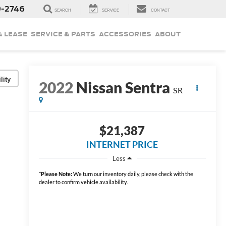
9-2746
SEARCH
SERVICE
CONTACT
& LEASE
SERVICE & PARTS
ACCESSORIES
ABOUT
lity
2022
Nissan Sentra
SR
$21,387
INTERNET PRICE
Less
*
Please Note:
We turn our inventory daily, please check with the
dealer to confirm vehicle availability.