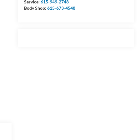
Service:
615-949-2748
Body Shop:
615-673-4548