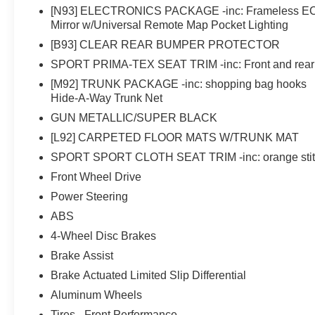
[N93] ELECTRONICS PACKAGE -inc: Frameless E
Mirror w/Universal Remote Map Pocket Lighting
[B93] CLEAR REAR BUMPER PROTECTOR
SPORT PRIMA-TEX SEAT TRIM -inc: Front and rear
[M92] TRUNK PACKAGE -inc: shopping bag hooks
Hide-A-Way Trunk Net
GUN METALLIC/SUPER BLACK
[L92] CARPETED FLOOR MATS W/TRUNK MAT
SPORT SPORT CLOTH SEAT TRIM -inc: orange sti
Front Wheel Drive
Power Steering
ABS
4-Wheel Disc Brakes
Brake Assist
Brake Actuated Limited Slip Differential
Aluminum Wheels
Tires - Front Performance