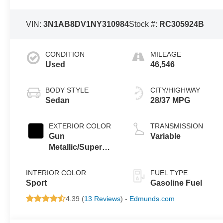
VIN:
3N1AB8DV1NY310984
Stock #:
RC305924B
CONDITION
MILEAGE
Used
46,546
BODY STYLE
CITY/HIGHWAY
Sedan
28/37 MPG
EXTERIOR COLOR
TRANSMISSION
Gun
Variable
Metallic/Super
Black
INTERIOR COLOR
FUEL TYPE
Sport
Gasoline Fuel
4.39 (
13 Reviews
) -
Edmunds.com