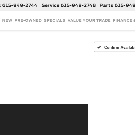
s
615-949-2744
Service
615-949-2748
Parts
615-94
NEW
PRE-OWNED
SPECIALS
VALUE YOUR TRADE
FINANCE 
Confirm Availabi