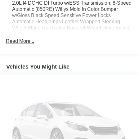
2.0L I4 DOHC DI Turbo w/ESS Transmission: 8-Speed
Automatic (850RE) Willys Mold In Color Bumper
w/Gloss Black Speed Sensitive Power Locks
Automatic Headlamps Leather Wrapped Steering
Wheel Black Trail Rated Badge 4-Wheel Drive Swing
Gate Decal Black Grille MOPAR All-Weather Floor
Mats Willys Hood Decal Rock Protection Sill Rails
Read More...
Front 1-Touch Down Power Windows Power Heated
Mirrors Wrangler Decal Matte Black Jeep Badge
Security Alarm Remote Keyless Entry Sun Visors
w/Illuminated Vanity Mirrors Front LED Fog Lamps
Vehicles You Might Like
LED Premium Reflector Headlamps
TRANSMISSION: 8-SPEED AUTOMATIC (850RE)
TECHNOLOGY GROUP -inc: Google Android Auto Cluster 7.0""""""""""""""""""""""""""""""""""""""""""""""""""""""""""""""""""""""""""""""""""""""""""""""""""""""""""""""""""""""""""""""""""""""""""""""""""""""""""""""""""""""""""""""""""""""""""""""""""""""""""""""""""""""""""""""""""""""""""""""""""""""""""""""""""""""""""""""""""""""""""""""""""""""""""""""""""""""""""""""""""""""""""""""""""""""""""""""""""""""""""""""""""""""""""""""""""""""""""""""""""""""""""""""""""""""""""""""""""""""""""""""""""""""""""""""""""""""""""""""""""""""""""""""""""""""""""""""""""""""""""""""""""""""""""""""""""""""""""""""""""""""""""""""""""""""""""""""""""""""""""""""""""""""""""""""""""""""""""""""""""""""""""""""""""""""""""""""""""""""""""""""""""""""""""""""""""""""""""""""""""""""""""""""""""""""""""""""""""""""""""""""""""""""""""""""""""""""""""""""""""""""""""""""""""""""""""""""""""""""""""""""""""""""""""""""""""""""""""""""""""""""""""""""""""""""""""""""""""""""""""""""""""""""""""""""""""""""""""""""""""""""""""""""""""""""""""""""""""""""""""""""""""""""""""""""""""""""""""""""""""""""""""""""""""""""""""""""""""""""""""""""""""""""""""""""""""""""""""""""""""""""""""""""""""""""""""""""""""""""""""""""""""""""""""""""""""""""""""""""""""""""""""""""""""""""""""""""""""""""""""""""""""""""""""""""""""""""""""""""""""""""""""""""""""""""""""""""""""""""""""""""""""""""""""""""""""""""""""""""""""""""""""""""""""""""""""""""""""""""""""""""""""""""""""""""""""""""""""""""""""""""""""""""""""""""""""""""""""""""""""""""""""""""""""""""""""""""""""""""""""""""""""""""""""""""""""""""""""""""""""""""""""""""""""""""""""""""""""""""""""""""""""""""""""""""""""""""""""""""""""""""""""""""""""""""""""""""""""""""""""""""""""""""""""""""""""""""""""""""""""""""""""""""""""""""""""""""""""""""""""""""""""""""""""""""""""""""""""""""""""""""""""""""""""""""""""""""""""""""""""""""""""""""""""""""""""""""""""""""""""""""""""""""""""""""""""""""""""""""""""""""""""""""""""""""""""""""""""""""""""""""""""""""""""""""""""""""""""""""""""""""""""""""""""""""""""""""""""""""""""""""""""""""""""""""""""""""""""""""""""""""""""""""""""""""""""""""""""""""""""""""""""""""""""""""""""""""""""""""""""""""""""""""""""""""""""""""""""""""""""""""""""""""""""""""""""""""""""""""""""""""""""""""""""""""""""""""""""""""""""""""""""""""""""""""""""""""""""""""""""""""""""""""""""""""""""""""""""""""""""""""""""""""""""""""""""""""""""""""""""""""""""""""""""""""""""""""""""""""""""""""""""""""""""""""""""""""""""""""""""""""""""""""""""""""""""""""""""""""""""""""""""""""""""""""""""""""""""""""""""""""""""""""""""""""""""""""""""""""""""""""""""""""""""""""""""""""""""""""""""""""""""""""""""""""""""""""""""""""""""""""""""""""""""""""""""""""""""""""""""""""""""""""""""""""""""""""""""""""""""""""""""""""""""""""""""""""""""""""""""""""""""""""""""""""""""""""""""""""""""""""""""""""""""""""""""""""""""""""""""""""""""""""""""""""""""""""""""""""""""""""""""""""""""""""""""""""""""""""""""""""""""""""""""""""""""""""""""""""""""""""""""""""""""""""""""""""""""""""""""""""""""""""""""""""""""""""""""""""""""""""""""""""""""""""""""""""""""""""""""""""""""""""""""""""""""""""""""""""""""""""""""""""""""""""""""""""""""""""""""""""""""""""""""""""""""""""""""""""""""""""""""""""""""""""""""""""""""""""""""""""""""""""""""""""""""""""""""""""""""""""""""""""""""""""""""""""""""""""""""""""""""""""""""""""""""""""""""""""""""""""""""""""""""""""""""""""""""""""""""""""""""""""""""""""""""""""""""""""""""""""""""""""""""""""""""""""""""""""""""""""""""""""""""""""""""""""""""""""""""""""""""""""""""""""""""""""""""""""""""""""""""""""""""""""""""""""""""""""""""""""""""""""""""""""""""""""""""""""""""""""""""""""""""""""""""""""""""""""""""""""""""""""""""""""""""""""""""""""""""""""""""""""""""""""""""""""""""""""""""""""""""""""""""""""""""""""""""""""""""""""""""""""""""""""""""""""""""""""""""""""""""""""""""""""""""""""""""""""""""""""""""""""""""""""""""""""""""""""""""""""""""""""""""""""""""""""""""""""""""""""""""""""""""""""""""""""""""""""""""""""""""""""""""""""""""""""""""""""""""""""""""""""""""""""""""""""""""""""""""""""""""""""""""""""""""""""""""""""""""""""""""""""""""""""""""""""""""""""""""""""""""""""""""""""""""""""""""""""""""""""""""""""""""""""""""""""""""""""""""""""""""""""""""""""""""""""""""""""""""""""""""""""""""""""""""""""""""""""""""""""""""""""""""""""""""""""""""""""""""""""""""""""""""""""""""""""""""""""""""""""""""""""""""""""""""""""""""""""""""""""""""""""""""""""""""""""""""""""""""""""""""""""""""""""""""""""""""""""""""""""""""""""""""""""""""""""""""""""""""""""""""""""""""""""""""""""""""""""""""""""""""""""""""""""""""""""""""""""""""""""""""""""""""""""""""""""""""""""""""""""""""""""""""""""""""""""""""""""""""""""""""""""""""""""""""""""""""""""""""""""""""""""""""""""""""""""""""""""""""""""""""""""""""""""""""""""""""""""""""""""""""""""""""""""""""""""""""""""""""""""""""""""""""""""""""""""""""""""""""""""""""""""""""""""""""""""""""""""""""""""""""""""""""""""""""""""""""""""""""""""""""""""""""""""""""""""""""""""""""""""""""""""""""""""""""""""""""""""""""""""""""""""""""""""""""""""""""""""""""""""""""""""""""""""""""""""""""""""""""""""""""""""""""""""""""""""""""""""""""""""""""""""""""""""""""""""""""""""""""""""""""""""""""""""""""""""""""""""""""""""""""""""""""""""""""""""""""""""""""""""""""""""""""""""""""""""""""""""""""""""""""""""""""""""""""""""""""""""""""""""""""""""""""""""""""""""""""""""""""""""""""""""""""""""""""""""""""""""""""""""""""""""""""""""""""""""""""""""""""""""""""""""""""""""""""""""""""""""""""""""""""""""""""""""""""""""""""""""""""""""""""""""""""""""""""""""""""""""""""""""""""""""""""""""""""""""""""""""""""""""""""""""""""""""""""""""""""""""""""""""""""""""""""""""""""""""""""""""""""""""""""""""""""""""""""""""""""""""""""""""""""""""""""""""""""""""""""""""""""""""""""""""""""""""""""""""""""""""""""""""""""""""""""""""""""""""""""""""""""""""""""""""""""""""""""""""""""""""""""""""""""""""""""""""""""""""""""""""""""""""""""""""""""""""""""""""""""""""""""""""""""""""""""""""""""""""""""""""""""""""""""""""""""""""""""""""""""""""""""""""""""""""""""""""""""""""""""""""""""""""""""""""""""""""""""""""""""""""""""""""""""""""""""""""""""""""""""""""""""""""""""""""""""""""""""""""""""""""""""""""""""""""""""""""""""""""""""""""""""""""""""""""""""""""""""""""""""""""""""""""""""""""""""""""""""""""""""""""""""""""""""""""""""""""""""""""""""""""""""""""""""""""""""""""""""""""""""""""""""""""""""""""""""""""""""""""""""""""""""""""""""""""""""""""""""""""""""""""""""""""""""""""""""""""""""""""""""""""""""""""""""""""""""""""""""""""""""""""""""""""""""""""""""""""""""""""""""""""""""""""""""""""""""""""""""""""""""""""""""""""""""""""""""""""""""""""""""""""""""""""""""""""""""""""""""""""""""""""""""""""""""""""""""""""""""""""""""""""""""""""""""""""""""""""""""""""""""""""""""""""""""""""""""""""""""""""""""""""""""""""""""""""""""""""""""""""""""""""""""""""""""""""""""""""""""""""""""""""""""""""""""""""""""""""""""""""""""""""""""""""""""""""""""""""""""""""""""""""""""""""""""""""""""""""""""""""""""""""""""""""""""""""""""""""""""""""""""""""""""""""""""""""""""""""""""""""""""""""""""""""""""""""""""""""""""""""""""""""""""""""""""""""""""""""""""""""""""""""""""""""""""""""""""""""""""""""""""""""""""""""""""""""""""""""""""""""""""""""""""""""""""""""""""""""""""""""""""""""""""""""""""""""""""""""""""""""""""""""""""""""""""""""""""""""""""""""""""""""""""""""""""""""""""""""""""""""""""""""""""""""""""""""""""""""""""""""""""""""""""""""""""""""""""""""""""""""""""""""""""""""""""""""""""""""""""""""""""""""""""""""""""""""""""""""""""""""""""""""""""""""""""""""""""""""""""""""""""""""""""""""""""""""""""""""""""""""""""""""""""""""""""""""""""""""""""""""""""""""""""""""""""""""""""""""""""""""""""""""""""""""""""""""""""""""""""""""""""""""""""""""""""""""""""""""""""""""""""""""""""""""""""""""""""""""""""""""""""""""""""""""""""""""""""""""""""""""""""""""""""""""""""""""""""""""""""""""""""""""""""""""""""""""""""""""""""""""""""""""""""""""""""""""""""""""""""""""""""""""""""""""""""""""""""""""""""""""""""""""""""""""""""""""""""""""""""""""""""""""""""""""""""""""""""""""""""""""""""""""""""""""""""""""""""""""""""""""""""""""""""""""""""""""""""""""""""""""""""""""""""""""""""""""""""""""""""""""""""""""""""""""""""""""""""""""""""""""""""""""""""""""""""""""""""""""""""""""""""""""""""""""""""""""""""""""""""""""""""""""""""""""""""""""""""""""""""""""""""""""""""""""""""""""""""""""""""""""""""""""""""""""""""""""""""""""""""""""""""""""""""""""""""""""""""""""""""""""""""""""""""""""""""""""""""""""""""""""""""""""""""""""""""""""""""""""""""""""""""""""""""""""""""""""""""""""""""""""""""""""""""""""""""""""""""""""""""""""""""""""""""""""""""""""""""""""""""""""""""""""""""""""""""""""""""""""""""""""""""""""""""""""""""""""""""""""""""""""""""""""""""""""""""""""""""""""""""""""""""""""""""""""""""""""""""""""""""""""""""""""""""""""""""""""""""""""""""""""""""""""""""""""""""""""""""""""""""""""""""""""""""""""""""""""""""""""""""""""""""""""""""""""""""""""""""""""""""""""""""""""""""""""""""""""""""""""""""""""""""""""""""""""""""""""""""""""""""""""""""""""""""""""""""""""""""""""""""""""""""""""""""""""""""""""""""""""""""""""""""""""""""""""""""""""""""""""""""""""""""""""""""""""""""""""""""""""""""""""""""""""""""""""""""""""""""""""""""""""""""""""""""""""""""""""""""""""""""""""""""""""""""""""""""""""""""""""""""""""""""""""""""""""""""""""""""""""""""""""""""""""""""""""""""""""""""""""""""""""""""""""""""""""""""""""""""""""""""""""""""""""""""""""""""""""""""""""""""""""""""""""""""""""""""""""""""""""""""""""""""""""""""""""""""""""""""""""""""""""""""""""""""""""""""""""""""""""""""""""""""""""""""""""""""""""""""""""""""""""""""""""""""""""""""""""""""""""""""""""""""""""""""""""""""""""""""""""""""