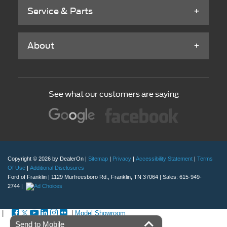
Service & Parts
About
See what our customers are saying
Copyright © 2026
by DealerOn
|
Sitemap
|
Privacy
|
Accessibility Statement
|
Terms
Of Use
|
Additional Disclosures
Ford of Franklin
|
1129 Murfreesboro Rd.,
Franklin,
TN
37064
| Sales:
615-949-
2744
|
|
|
Model Showroom
Send to Mobile