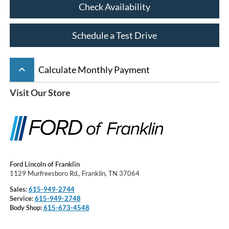
Check Availability
Schedule a Test Drive
keyboard_arrow_up
Calculate Monthly Payment
Visit Our Store
Ford Lincoln of Franklin
1129 Murfreesboro Rd., Franklin, TN 37064
Sales:
615-949-2744
Service:
615-949-2748
Body Shop:
615-673-4548