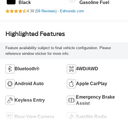
Black
Gasoline Fuel
4.39 (
59 Reviews
) -
Edmunds.com
Highlighted Features
Feature availability subject to final vehicle configuration. Please
reference window sticker for more info.
Bluetooth®
4WD/AWD
Android Auto
Apple CarPlay
Emergency Brake
Keyless Entry
Assist
Rear View Camera
Satellite Radio