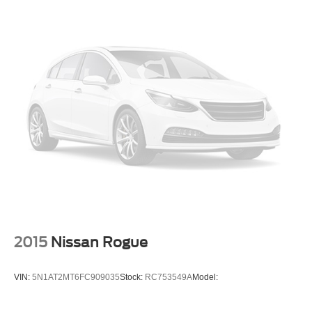
2015
Nissan Rogue
VIN:
5N1AT2MT6FC909035
Stock:
RC753549A
Model: