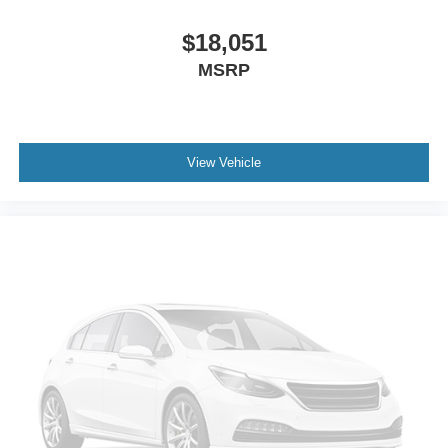
MP3 Capability
$18,051
Steering Wheel Audio Controls
MSRP
Auxiliary Audio Input
Driver Adjustable Lumbar
Driver Adjustable Lumbar
View Vehicle
Pass-Through Rear Seat
Rear Bench Seat
Adjustable Steering Wheel
Trip Computer
Keyless Start
Cruise Control
A/C
Cloth Seats
Bucket Seats
Trip Computer
Immobilizer