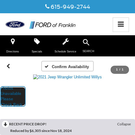
615-949-2744
SEARCH
Directions
Specials
Schedule Service
Confirm Availability
1
/
1
RECENT PRICE DROP!
Collapse
Reduced by $6,305 since Nov 18, 2024