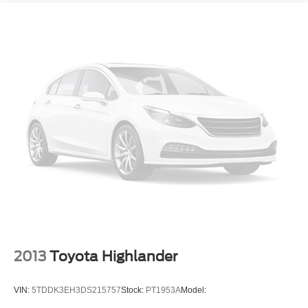
ABS
4-Wheel Disc Brakes
Brake Assist
Aluminum Wheels
Tires - Front All-Terrain
Tires - Rear All-Terrain
Conventional Spare Tire
Tow Hooks
Tow Hooks
Intermittent Wipers
Variable Speed Intermittent Wipers
Privacy Glass
Rollover Protection Bars
2013
Toyota Highlander
Convertible Soft Top
AM/FM Stereo
VIN:
5TDDK3EH3DS215757
Stock:
PT1953A
Model:
Bluetooth® Connection