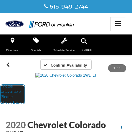
615-949-2744
SEARCH
Directions
Specials
Schedule Service
Confirm Availability
1
/
1
2020
Chevrolet Colorado