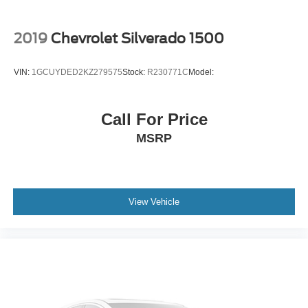
2019
Chevrolet Silverado 1500
WHEEL SPARE 16""""""""""""""""""""""""""""""""""""""""""""""""""""""""""""""""""""""""""""""""""""""""""""""""""""""""""""""""""""""""""""""""""""""""""""""""""""""""""""""""""""""""""""""""""""""""""""""""""""""""""""""""""""""""""""""""""""""""""""""""""""""""""""""""""""""""""""""""""""""""""""""""""""""""""""""""""""""""""""""""""""""""""""""""""""""""""""""""""""""""""""""""""""""""""""""""""""""""""""""""""""""""""""""""""""""""""""""""""""""""""""""""""""""""""""""""""""""""""""""""""""""""""""""""""""""""""""""""""""""""""""""""""""""""""""""""""""""""""""""""""""""""""""""""""""""""""""""""""""""""""""""""""""""""""""""""""""""""""""""""""""""""""""""""""""""""""""""""""""""""""""""""""""""""""""""""""""""""""""""""""""""""""""""""""""""""""""""""""""""""""""""""""""""""""""""""""""""""""""""""""""""""""""""""""""""""""""""""""""""""""""""""""""""""""""""""""""""""""""""""""""""""""""""""""""""""""""""""""""""""""""""""""""""""""""""""""""""""""""""""""""""""""""""""""""""""""""""""""""""""""""""""""""""""""""""""""""""""""""""""""""""""""""""""""""""""""""""""""""""""""""""""""""""""""""""""""""""""""""""""""""""""""""""""""""""""""""""""""""""""""""""""""""""""""""""""""""""""""""""""""""""""""""""""""""""""""""""""""""""""""""""""""""""""""""""""""""""""""""""""""""""""""""""""""""""""""""""""""""""""""""""""""""""""""""""""""""""""""""""""""""""""""""""""""""""""""""""""""""""""""""""""""""""""""""""""""""""""""""""""""""""""""""""""""""""""""""""""""""""""""""""""""""""""""""""""""""""""""""""""""""""""""""""""""""""""""""""""""""""""""""""""""""""""""""""""""""""""""""""""""""""""""""""""""""""""""""""""""""""""""""""""""""""""""""""""""""""""""""""""""""""""""""""""""""""""""""""""""""""""""""""""""""""""""""""""""""""""""""""""""""""""""""""""""""""""""""""""""""""""""""""""""""""""""""""""""""""""""""""""""""""""""""""""""""""""""""""""""""""""""""""""""""""""""""""""""""""""""""""""""""""""""""""""""""""""""""""""""""""""""""""""""""""""""""""""""""""""""""""""""""""""""""""""""""""""""""""""""""""""""""""""""""""""""""""""""""""""""""""""""""""""""""""""""""""""""""""""""""""""""""""""""""""""""""""""""""""""""""""""""""""""""""""""""""""""""""""""""""""""""""""""""""""""""""""""""""""""""""""""""""""""""""""""""""""""""""""""""""""""""""""""""""""""""""""""""""""""""""""""""""""""""""""""""""""""""""""""""""""""""""""""""""""""""""""""""""""""""""""""""""""""""""""""""""""""""""""""""""""""""""""""""""""""""""""""""""""""""""""""""""""""""""""""""""""""""""""""""""""""""""""""""""""""""""""""""""""""""""""""""""""""""""""""""""""""""""""""""""""""""""""""""""""""""""""""""""""""""""""""""""""""""""""""""""""""""""""""""""""""""""""""""""""""""""""""""""""""""""""""""""""""""""""""""""""""""""""""""""""""""""""""""""""""""""""""""""""""""""""""""""""""""""""""""""""""""""""""""""""""""""""""""""""""""""""""""""""""""""""""""""""""""""""""""""""""""""""""""""""""""""""""""""""""""""""""""""""""""""""""""""""""""""""""""""""""""""""""""""""""""""""""""""""""""""""""""""""""""""""""""""""""""""""""""""""""""""""""""""""""""""""""""""""""""""""""""""""""""""""""""""""""""""""""""""""""""""""""""""""""""""""""""""""""""""""""""""""""""""""""""""""""""""""""""""""""""""""""""""""""""""""""""""""""""""""""""""""""""""""""""""""""""""""""""""""""""""""""""""""""""""""""""""""""""""""""""""""""""""""""""""""""""""""""""""""""""""""""""""""""""""""""""""""""""""""""""""""""""""""""""""""""""""""""""""""""""""""""""""""""""""""""""""""""""""""""""""""""""""""""""""""""""""""""""""""""""""""""""""""""""""""""""""""""""""""""""""""""""""""""""""""""""""""""""""""""""""""""""""""""""""""""""""""""""""""""""""""""""""""""""""""""""""""""""""""""""""""""""""""""""""""""""""""""""""""""""""""""""""""""""""""""""""""""""""""""""""""""""""""""""""""""""""""""""""""""""""""""""""""""""""""""""""""""""""""""""""""""""""""""""""""""""""""""""""""""""""""""""""""""""""""""""""""""""""""""""""""""""""""""""""""""""""""""""""""""""""""""""""""""""""""""""""""""""""""""""""""""""""""""""""""""""""""""""""""""""""""""""""""""""""""""""""""""""""""""""""""""""""""""""""""""""""""""""""""""""""""""""""""""""""""""""""""""""""""""""""""""""""""""""""""""""""""""""""""""""""""""""""""""""""""""""""""""""""""""""""""""""""""""""""""""""""""""""""""""""""""""""""""""""""""""""""""""""""""""""""""""""""""""""""""""""""""""""""""""""""""""""""""""""""""""""""""""""""""""""""""""""""""""""""""""""""""""""""""""""""""""""""""""""""""""""""""""""""""""""""""""""""""""""""""""""""""""""""""""""""""""""""""""""""""""""""""""""""""""""""""""""""""""""""""""""""""""""""""""""""""""""""""""""""""""""""""""""""""""""""""""""""""""""""""""""""""""""""""""""""""""""""""""""""""""""""""""""""""""""""""""""""""""""""""""""""""""""""""""""""""""""""""""""""""""""""""""""""""""""""""""""""""""""""""""""""""""""""""""""""""""""""""""""""""""""""""""""""""""""""""""""""""""""""""""""""""""""""""""""""""""""""""""""""""""""""""""""""""""""""""""""""""""""""""""""""""""""""""""""""""""""""""""""""""""""""""""""""""""""""""""""""""""""""""""""""""""""""""""""""""""""""""""""""""""""""""""""""""""""""""""""""""""""""""""""""""""""""""""""""""""""""""""""""""""""""""""""""""""""""""""""""""""""""""""""""""""""""""""""""""""""""""""""""""""""""""""""""""""""""""""""""""""""""""""""""""""""""""""""""""""""""""""""""""""""""""""""""""""""""""""""""""""""""""""""""""""""""""""""""""""""""""""""""""""""""""""""""""""""""""""""""""""""""""""""""""""""""""""""""""""""""""""""""""""""""""""""""""""""""""""""""""""""""""""""""""""""""""""""""""""""""""""""""""""""""""""""""""""""""""""""""""""""""""""""""""""""""""""""""""""""""""""""""""""""""""""""""""""""""""""""""""""""""""""""""""""""""""""""""""""""""""""""""""""""""""""""""""""""""""""""""""""""""""""""""""""""""""""""""""""""""""""""""""""""""""""""""""""""""""""""""""""""""""""""""""""""""""""""""""""""""""""""""""""""""""""""""""""""""""""""""""""""""""""""""""""""""""""""""""""""""""""""""""""""""""""""""""""""""""""""""""""""""""""""""""""""""""""""""""""""""""""""""""""""""""""""""""""""""""""""""""""""""""""""""""""""""""""""""""""""""""""""""""""""""""""""""""""""""""""""""""""""""""""""""""""""""""""""""""""""""""""""""""""""""""""""""""""""""""""""""""""""""""""""""""""""""""""""""""""""""""""""""""""""""""""""""""""""""""""""""""""""""""""""""""""""""""""""""""""""""""""""""""""""""""""""""""""""""""""""""""""""""""""""""""""""""""""""""""""""""""""""""""""""""""""""""""""""""""""""""""""""""""""""""""""""""""""""""""""""""""""""""""""""""""""""""""""""""""""""""""""""""""""""""""""""""""""""""""""""""""""""""""""""""""""""""""""""""""""""""""""""""""""""""""""""""""""""""""""""""""""""""""""""""""""""""""""""""""""""""""""""""""""""""""""""""""""""""""""""""""""""""""""""""""""""""""""""""""""""""""""""""""""""""""""""""""""""""""""""""""""""""""""""""""""""""""""""""""""""""""""""""""""""""""""""""""""""""""""""""""""""""""""""""""""""""""""""""""""""""""""""""""""""""""""""""""""""""""""""""""""""""""""""""""""""""""""""""""""""""""""""""""""""""""""""""""""""""""""""""""""""""""""""""""""""""""""""""""""""""""""""""""""""""""""""""""""""""""""""""""""""""""""""""""""""""""""""""""""""""""""""""""""""""""""""""""""""""""""""""""""""""""""""""""""""""""""""""""""""""""""""""""""""""""""""""""""""""""""""""""""""""""""""""""""""""""""""""""""""""""""""""""""""""""""""""""""""""""""""""""""""""""""""""""""""""""""""""""""""""""""""""""""""""""""""""""""""""""""""""""""""""""""""""""""""""""""""""""""""""""""""""""""""""""""""""""""""""""""""""""""""""""""""""""""""""""""""""""""""""""""""""""""""""""""""""""""""""""""""""""""""""""""""""""""""""""""""""""""""""""""""""""""""""""""""""""""""""""""""""""""""""""""""""""""""""""""""""""""""""""""""""""""""""""""""""""""""""""""""""""""""""""""""""""""""""""""""""""""""""""""""""""""""""""""""""""""""""""""""""""""""""""""""""""""""""""""""""""""""""""""""""""""""""""""""""""""""""""""""""""""""""""""""""""""""""""""""""""""""""""""""""""""""""""""""""""""""""""""""""""""""""""""""""""""""""""""""""""""""""""""""""""""""""""""""""""""""""""""""""""""""""""""""""""""""""""""""""""""""""""""""""""""""""""""""""""""""""""""""""""""""""""""""""""""""""""""""""""""""""""""""""""""""""""""""""""""""""""""""""""""""""""""""""""""""""""""""""""""""""""""""""""""""""""""""""""""""""""""""""""""""""""""""""""""""""""""""""""""""""""""""""""""""""""""""""""""""""""""""""""""""""""""""""""""""""""""""""""""""""""""""""""""""""""""""""""""""""""""""""""""""""""""""""""""""""""""""""""""""""""""""""""""""""""""""""""""""""""""""""""""""""""""""""""""""""""""""""""""""""""""""""""""""""""""""""""""""""""""""""""""""""""""""""""""""""""""""""""""""""""""""""""""""""""""""""""""""""""""""""""""""""""""""""""""""""""""""""""""""""""""""""""""""""""""""""""""""""""""""""""""""""""""""""""""""""""""""""""""""""""""""""""""""""""""""""""""""""""""""""""""""""""""""""""""""""""""""""""""""""""""""""""""""""""""""""""""""""""""""""""""""""""""""""""""""""""""""""""""""""""""""""""""""""""""""""""""""""""""""""""""""""""""""""""""""""""""""""""""""""""""""""""""""""""""""""""""""""""""""""""""""""""""""""""""""""""""""""""""""""""""""""""""""""""""""""""""""""""""""""""""""""""""""""""""""""""""""""""""""""""""""""""""""""""""""""""""""""""""""""""""""""""""""""""""""""""""""""""""""""""""""""""""""""""""""""""""""""""""""""""""""""""""""""""""""""""""""""""""""""""""""""""""""""""""""""""""""""""""""""""""""""""""""""""""""""""""""""""""""""""""""""""""""""""""""""""""""""""""""""""""""""""""""""""""""""""""""""""""""""""""""""""""""""""""""""""""""""""""""""""""""""""""""""""""""""""""""""""""""""""""""""""""""""""""""""""""""""""""""""""""""""""""""""""""""""""""""""""""""""""""""""""""""""""""""""""""""""""""""""""""""""""""""""""""""""""""""""""""""""""""""""""""""""""""""""""""""""""""""""""""""""""""""""""""""""""""""""""""""""""""""""""""""""""""""""""""""
VIN:
1GCUYDED2KZ279575
Stock:
R230771C
Model:
Call For Price
GVWR 5800 LBS. (2631 KG)
MSRP
JET BLACK CLOTH SEAT TRIM
ENGINE 3.6L DI DOHC V6 VVT (308 hp [230.0 kW] @
6800 rpm 275 lb-ft of torque [373 N-m] @ 4000 rpm)
Rear Wheel Drive
View Vehicle
Power Steering
ABS
4-Wheel Disc Brakes
Aluminum Wheels
Tires - Front All-Season
Tires - Rear All-Season