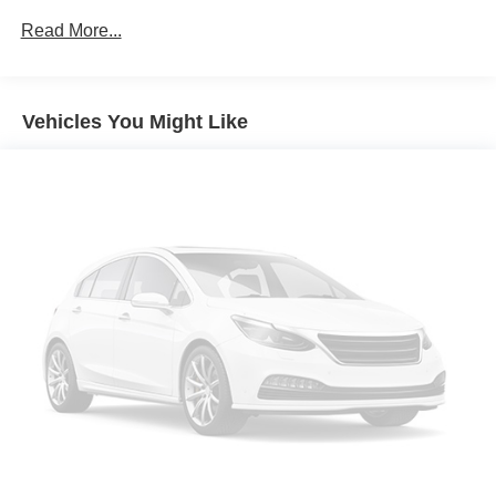
TIRES 255/65R17 ALL-SEASON BLACKWALL (STD)
Read More...
LICENSE PLATE KIT FRONT
HITCH GUIDANCE TRAILERING ASSIST
GUIDELINE
Vehicles You Might Like
SEATS FRONT BUCKET (STD)
WHEELS 17"""""""""""""""""""""""""""""""""""""""""""""""""""""""""""""""""""""""""""""""""""""""""""""""""""""""""""""""""""""""""""""""""""""""""""""""""""""""""""""""""""""""""""""""""""""""""""""""""""""""""""""""""""""""""""""""""""""""""""""""""""""""""""""""""""""""""""""""""""""""""""""""""""""""""""""""""""""""""""""""""""""""""""""""""""""""""""""""""""""""""""""""""""""""""""""""""""""""""""""""""""""""""""""""""""""""""""""""""""""""""""""""""""""""""""""""""""""""""""""""""""""""""""""""""""""""""""""""""""""""""""""""""""""""""""""""""""""""""""""""""""""""""""""""""""""""""""""""""""""""""""""""""""""""""""""""""""""""""""""""""""""""""""""""""""""""""""""""""""""""""""""""""""""""""""""""""""""""""""""""""""""""""""""""""""""""""""""""""""""""""""""""""""""""""""""""""""""""""""""""""""""""""""""""""""""""""""""""""""""""""""""""""""""""""""""""""""""""""""""""""""""""""""""""""""""""""""""""""""""""""""""""""""""""""""""""""""""""""""""""""""""""""""""""""""""""""""""""""""""""""""""""""""""""""""""""""""""""""""""""""""""""""""""""""""""""""""""""""""""""""""""""""""""""""""""""""""""""""""""""""""""""""""""""""""""""""""""""""""""""""""""""""""""""""""""""""""""""""""""""""""""""""""""""""""""""""""""""""""""""""""""""""""""""""""""""""""""""""""""""""""""""""""""""""""""""""""""""""""""""""""""""""""""""""""""""""""""""""""""""""""""""""""""""""""""""""""""""""""""""""""""""""""""""""""""""""""""""""""""""""""""""""""""""""""""""""""""""""""""""""""""""""""""""""""""""""""""""""""""""""""""""""""""""""""""""""""""""""""""""""""""""""""""""""""""""""""""""""""""""""""""""""""""""""""""""""""""""""""""""""""""""""""""""""""""""""""""""""""""""""""""""""""""""""""""""""""""""""""""""""""""""""""""""""""""""""""""""""""""""""""""""""""""""""""""""""""""""""""""""""""""""""""""""""""""""""""""""""""""""""""""""""""""""""""""""""""""""""""""""""""""""""""""""""""""""""""""""""""""""""""""""""""""""""""""""""""""""""""""""""""""""""""""""""""""""""""""""""""""""""""""""""""""""""""""""""""""""""""""""""""""""""""""""""""""""""""""""""""""""""""""""""""""""""""""""""""""""""""""""""""""""""""""""""""""""""""""""""""""""""""""""""""""""""""""""""""""""""""""""""""""""""""""""""""""""""""""""""""""""""""""""""""""""""""""""""""""""""""""""""""""""""""""""""""""""""""""""""""""""""""""""""""""""""""""""""""""""""""""""""""""""""""""""""""""""""""""""""""""""""""""""""""""""""""""""""""""""""""""""""""""""""""""""""""""""""""""""""""""""""""""""""""""""""""""""""""""""""""""""""""""""""""""""""""""""""""""""""""""""""""""""""""""""""""""""""""""""""""""""""""""""""""""""""""""""""""""""""""""""""""""""""""""""""""""""""""""""""""""""""""""""""""""""""""""""""""""""""""""""""""""""""""""""""""""""""""""""""""""""""""""""""""""""""""""""""""""""""""""""""""""""""""""""""""""""""""""""""""""""""""""""""""""""""""""""""""""""""""""""""""""""""""""""""""""""""""""""""""""""""""""""""""""""""""""""""""""""""""""""""""""""""""""""""""""""""""""""""""""""""""""""""""""""""""""""""""""""""""""""""""""""""""""""""""""""""""""""""""""""""""""""""""""""""""""""""""""""""""""""""""""""""""""""""""""""""""""""""""""""""""""""""""""""""""""""""""""""""""""""""""""""""""""""""""""""""""""""""""""""""""""""""""""""""""""""""""""""""""""""""""""""""""""""""""""""""""""""""""""""""""""""""""""""""""""""""""""""""""""""""""""""""""""""""""""""""""""""""""""""""""""""""""""""""""""""""""""""""""""""""""""""""""""""""""""""""""""""""""""""""""""""""""""""""""""""""""""""""""""""""""""""""""""""""""""""""""""""""""""""""""""""""""""""""""""""""""""""""""""""""""""""""""""""""""""""""""""""""""""""""""""""""""""""""""""""""""""""""""""""""""""""""""""""""""""""""""""""""""""""""""""""""""""""""""""""""""""""""""""""""""""""""""""""""""""""""""""""""""""""""""""""""""""""""""""""""""""""""""""""""""""""""""""""""""""""""""""""""""""""""""""""""""""""""""""""""""""""""""""""""""""""""""""""""""""""""""""""""""""""""""""""""""""""""""""""""""""""""""""""""""""""""""""""""""""""""""""""""""""""""""""""""""""""""""""""""""""""""""""""""""""""""""""""""""""""""""""""""""""""""""""""""""""""""""""""""""""""""""""""""""""""""""""""""""""""""""""""""""""""""""""""""""""""""""""""""""""""""""""""""""""""""""""""""""""""""""""""""""""""""""""""""""""""""""""""""""""""""""""""""""""""""""""""""""""""""""""""""""""""""""""""""""""""""""""""""""""""""""""""""""""""""""""""""""""""""""""""""""""""""""""""""""""""""""""""""""""""""""""""""""""""""""""""""""""""""""""""""""""""""""""""""""""""""""""""""""""""""""""""""""""""""""""""""""""""""""""""""""""""""""""""""""""""""""""""""""""""""""""""""""""""""""""""""""""""""""""""""""""""""""""""""""""""""""""""""""""""""""""""""""""""""""""""""""""""""""""""""""""""""""""""""""""""""""""""""""""""""""""""""""""""""""""""""""""""""""""""""""""""""""""""""""""""""""""""""""""""""""""""""""""""""""""""""""""""""""""""""""""""""""""""""""""""""""""""""""""""""""""""""""""""""""""""""""""""""""""""""""""""""""""""""""""""""""""""""""""""""""""""""""""""""""""""""""""""""""""""""""""""""""""""""""""""""""""""""""""""""""""""""""""""""""""""""""""""""""""""""""""""""""""""""""""""""""""""""""""""""""""""""""""""""""""""""""""""""""""""""""""""""""""""""""""""""""""""""""""""""""""""""""""""""""""""""""""""""""""""""""""""""""""""""""""""""""""""""""""""""""""""""""""""""""""""""""""""""""""""""""""""""""""""""""""""""""""""""""""""""""""""""""""""""""""""""""""""""""""""""""""""""""""""""""""""""""""""""""""""""""""""""""""""""""""""""""""""""""""""""""""""""""""""""""""""""""""""""""""""""""""""""""""""""""""""""""""""""""""""""""""""""""""""""""""""""""""""""""""""""""""""""""""""""""""""""""""""""""""""""""""""""""""""""""""""""""""""""""""""""""""""""""""""""""""""""""""""""""""""""""""""""""""""""""""""""""""""""""""""""""""""""""""""""""""""""""""""""""""""""""""""""""""""""""""""""""""""""""""""""""""""""""""""""""""""""""""""""""""""""""""""""""""""""""""""""""""""""""""""""""""""""""""""""""""""""""""""""""""""""""""""""""""""""""""""""""""""""""""""""""""""""""""""""""""""""""""""""""""""""""""""""""""""""""""""""""""""""""""""""""""""""""""""""""""""""""""""""""""""""""""""""""""""""""""""""""""""""""""""""""""""""""""""""""""""""""""""""""""""""""""""""""""""""""""""""""""""""""""""""""""""""""""""""""""""""""""""""""""""""""""""""""""""""""""""""""""""""""""""""""""""""""""""""""""""""""""""""""""""""""""""""""""""""""""""""""""""""""""""""""""""""""""""""""""""""""""""""""""""""""""""""""""""""""""""""""""""""""""""""""""""""""""""""""""""""""""""""""""""""""""""""""""""""""""""""""""""""""""""""""""""""""""""""""""""""""""""""""""""""""""""""""""""""""""""""""""""""""""""""""""""""""""""""""""""""""""""""""""""""""""""""""""""""""""""""""""""""""""""""""""""""""""""""""""""""""""""""""""""""""""""""""""""""""""""""""""""""""""""""""""""""""""""""""""""""""""""""""""""""""""""""""""""""""""""""""""""""""""""""""""""""""""""""""""""""""""""""""""""""""""""""""""""""""""""""""""""""""""""""""""""""""""""""""""""""""""""""""""""""""""""""""""""""""""""""""""""""""""""""""""""""""""""""""""""""""""""""""""""""""""""""""""""""""""""""""""""""""""""""""""""""""""""""""""""""""""""""""""""""""""""""""""""""""""""""""""""""""""""""""""""""""""""""""""""""""""""""""""""""""""""""""""""""""""""""""""""""""""""""""""""""""""""""""""""""""""""""""""""""""""""""""""""""""""""""""""""""""""""""""""""""""""""""""""""""""""""""""""""""""""""""""""""""""""""""""""""""""""""""""""""""""""""""""""""""""""""""""""""""""""""""""""""""""""""""""""""""""""""""""""""""""""""""""""""""""""""""""""""""""""""""""""""""""""""""""""""""""""""""""""""""""""""""""""""""""""""""""""""""""""""""""""""""""""""""""""""""""""""""""""""""""""""""""""""""""""""""""""""""""""""""""""""""""""""""""""""""""""""""""""""""""""""""""""""""""""""""""""""""""""""""""""""""""""""""""""""""""""""""""""""""""""""""""""""""""""""""""""""""""""""""""""""""""""""""""""""""""""""""""""""""""""""""""""""""""""""""""""""""""""""""""""""""""""""""""""""""""""""""""""""""""""""""""""""""""""""""""""""""""""""""""""""""""""""""""""""""""""""""""""""""""""""""""""""""""""""""""""""""""""""""""""""""""""""""""""""""""""""""""""""""""""""""""""""""""""""""""""""""""""""""""""""""""""""""""""""""""""""""""""""""""""""""""""""""""""""""""""""""""""""""""""""""""""""""""""""""""""""""""""""""""""""""""""""""""""""""""""""""""""""""""""""""""""""""""""""""""""""""""""""""""""""""""""""""""""""""""""""""""""""""""""""""""""""""""""""""""""""""""""""""""""""""""""""""""""""""""""""""""""""""""""""""""""""""""""""""""""""""""""""""""""""""""""""""""""""""""""""""""""""""""""""""""""""""""""""""""""""""""""""""""""""""""""""""""""""""""""""""""""""""""""""""""""""""""""""""""""""""""""""""""""""""""""""""""""""""""""""""""""""""""""""""""""""""""""""""""""""""""""""""""""""""""""""""""""""""""""""""""""""""""""""""""""""""""""""""""""""""""""""""""""""""""""""""""""""""""""""""""""""""""""""""""""""""""""""""""""""""""""""""""""""""""""""""""""""""""""""""""""""""""""""""""""""""""""""""""""""""""""""""""""""""""""""""""""""""""""""""""""""""""""""""""""""""""""""""""""""""""""""""""""""""""""""""""""""""""""""""""""""""""""""""""""""""""""""""""""""""""""""""""""""""""""""""""""""""""""""""""""""""""""""""""""""""""""""""""""""""""""""""""""""""""""""""""""""""""""""""""""""""""""""""""""""""""""""""""""""""""""""""""""""""""""""""""""""""""""""""""""""""""""""""""""""""""""""""""""""""""""""""""""""""""""""""""""""""""""""""""""""""""""""""""""""""""""""""""""""""""""""""""""""""""""""""""""""""""""""""""""""""""""""""""""""""""""""""""""""""""""""""""""""""""""""""""""""""""""""""""""""""""""""""""""""""""""""""""""""""""""""""""""""""""""""""""""""""""""""""""""""""""""""""""""""""""""""""""""""""""""""""""""""""""""""""""""""""""""""""""""""""""""""""""""""""""""""""""""""""""""""""""""""""""""""""""""""""""""""""""""""""""""""""""""""""""""""""""""""
TIRE SPARE 265/70R16 ALL-SEASON BLACKWALL
AUDIO SYSTEM CHEVROLET INFOTAINMENT 3 PLUS SYSTEM 8"""""""""""""""""""""""""""""""""""""""""""""""""""""""""""""""""""""""""""""""""""""""""""""""""""""""""""""""""""""""""""""""""""""""""""""""""""""""""""""""""""""""""""""""""""""""""""""""""""""""""""""""""""""""""""""""""""""""""""""""""""""""""""""""""""""""""""""""""""""""""""""""""""""""""""""""""""""""""""""""""""""""""""""""""""""""""""""""""""""""""""""""""""""""""""""""""""""""""""""""""""""""""""""""""""""""""""""""""""""""""""""""""""""""""""""""""""""""""""""""""""""""""""""""""""""""""""""""""""""""""""""""""""""""""""""""""""""""""""""""""""""""""""""""""""""""""""""""""""""""""""""""""""""""""""""""""""""""""""""""""""""""""""""""""""""""""""""""""""""""""""""""""""""""""""""""""""""""""""""""""""""""""""""""""""""""""""""""""""""""""""""""""""""""""""""""""""""""""""""""""""""""""""""""""""""""""""""""""""""""""""""""""""""""""""""""""""""""""""""""""""""""""""""""""""""""""""""""""""""""""""""""""""""""""""""""""""""""""""""""""""""""""""""""""""""""""""""""""""""""""""""""""""""""""""""""""""""""""""""""""""""""""""""""""""""""""""""""""""""""""""""""""""""""""""""""""""""""""""""""""""""""""""""""""""""""""""""""""""""""""""""""""""""""""""""""""""""""""""""""""""""""""""""""""""""""""""""""""""""""""""""""""""""""""""""""""""""""""""""""""""""""""""""""""""""""""""""""""""""""""""""""""""""""""""""""""""""""""""""""""""""""""""""""""""""""""""""""""""""""""""""""""""""""""""""""""""""""""""""""""""""""""""""""""""""""""""""""""""""""""""""""""""""""""""""""""""""""""""""""""""""""""""""""""""""""""""""""""""""""""""""""""""""""""""""""""""""""""""""""""""""""""""""""""""""""""""""""""""""""""""""""""""""""""""""""""""""""""""""""""""""""""""""""""""""""""""""""""""""""""""""""""""""""""""""""""""""""""""""""""""""""""""""""""""""""""""""""""""""""""""""""""""""""""""""""""""""""""""""""""""""""""""""""""""""""""""""""""""""""""""""""""""""""""""""""""""""""""""""""""""""""""""""""""""""""""""""""""""""""""""""""""""""""""""""""""""""""""""""""""""""""""""""""""""""""""""""""""""""""""""""""""""""""""""""""""""""""""""""""""""""""""""""""""""""""""""""""""""""""""""""""""""""""""""""""""""""""""""""""""""""""""""""""""""""""""""""""""""""""""""""""""""""""""""""""""""""""""""""""""""""""""""""""""""""""""""""""""""""""""""""""""""""""""""""""""""""""""""""""""""""""""""""""""""""""""""""""""""""""""""""""""""""""""""""""""""""""""""""""""""""""""""""""""""""""""""""""""""""""""""""""""""""""""""""""""""""""""""""""""""""""""""""""""""""""""""""""""""""""""""""""""""""""""""""""""""""""""""""""""""""""""""""""""""""""""""""""""""""""""""""""""""""""""""""""""""""""""""""""""""""""""""""""""""""""""""""""""""""""""""""""""""""""""""""""""""""""""""""""""""""""""""""""""""""""""""""""""""""""""""""""""""""""""""""""""""""""""""""""""""""""""""""""""""""""""""""""""""""""""""""""""""""""""""""""""""""""""""""""""""""""""""""""""""""""""""""""""""""""""""""""""""""""""""""""""""""""""""""""""""""""""""""""""""""""""""""""""""""""""""""""""""""""""""""""""""""""""""""""""""""""""""""""""""""""""""""""""""""""""""""""""""""""""""""""""""""""""""""""""""""""""""""""""""""""""""""""""""""""""""""""""""""""""""""""""""""""""""""""""""""""""""""""""""""""""""""""""""""""""""""""""""""""""""""""""""""""""""""""""""""""""""""""""""""""""""""""""""""""""""""""""""""""""""""""""""""""""""""""""""""""""""""""""""""""""""""""""""""""""""""""""""""""""""""""""""""""""""""""""""""""""""""""""""""""""""""""""""""""""""""""""""""""""""""""""""""""""""""""""""""""""""""""""""""""""""""""""""""""""""""""""""""""""""""""""""""""""""""""""""""""""""""""""""""""""""""""""""""""""""""""""""""""""""""""""""""""""""""""""""""""""""""""""""""""""""""""""""""""""""""""""""""""""""""""""""""""""""""""""""""""""""""""""""""""""""""""""""""""""""""""""""""""""""""""""""""""""""""""""""""""""""""""""""""""""""""""""""""""""""""""""""""""""""""""""""""""""""""""""""""""""""""""""""""""""""""""""""""""""""""""""""""""""""""""""""""""""""""""""""""""""""""""""""""""""""""""""""""""""""""""""""""""""""""""""""""""""""""""""""""""""""""""""""""""""""""""""""""""""""""""""""""""""""""""""""""""""""""""""""""""""""""""""""""""""""""""""""""""""""""""""""""""""""""""""""""""""""""""""""""""""""""""""""""""""""""""""""""""""""""""""""""""""""""""""""""""""""""""""""""""""""""""""""""""""""""""""""""""""""""""""""""""""""""""""""""""""""""""""""""""""""""""""""""""""""""""""""""""""""""""""""""""""""""""""""""""""""""""""""""""""""""""""""""""""""""""""""""""""""""""""""""""""""""""""""""""""""""""""""""""""""""""""""""""""""""""""""""""""""""""""""""""""""""""""""""""""""""""""""""""""""""""""""""""""""""""""""""""""""""""""""""""""""""""""""""""""""""""""""""""""""""""""""""""""""""""""""""""""""""""""""""""""""""""""""""""""""""""""""""""""""""""""""""""""""""""""""""""""""""""""""""""""""""""""""""""""""""""""""""""""""""""""""""""""""""""""""""""""""""""""""""""""""""""""""""""""""""""""""""""""""""""""""""""""""""""""""""""""""""""""""""""""""""""""""""""""""""""""""""""""""""""""""""""""""""""""""""""""""""""""""""""""""""""""""""""""""""""""""""""""""""""""""""""""""""""""""""""""""""""""""""""""""""""""""""""""""""""""""""""""""""""""""""""""""""""""""""""""""""""""""""""""""""""""""""""""""""""""""""""""""""""""""""""""""""""""""""""""""""""""""""""""""""""""""""""""""""""""""""""""""""""""""""""""""""""""""""""""""""""""""""""""""""""""""""""""""""""""""""""""""""""""""""""""""""""""""""""""""""""""""""""""""""""""""""""""""""""""""""""""""""""""""""""""""""""""""""""""""""""""""""""""""""""""""""""""""""""""""""""""""""""""""""""""""""""""""""""""""""""""""""""""""""""""""""""""""""""""""""""""""""""""""""""""""""""""""""""""""""""""""""""""""""""""""""""""""""""""""""""""""""""""""""""""""""""""""""""""""""""""""""""""""""""""""""""""""""""""""""""""""""""""""""""""""""""""""""""""""""""""""""""""""""""""""""""""""""""""""""""""""""""""""""""""""""""""""""""""""""""""""""""""""""""""""""""""""""""""""""""""""""""""""""""""""""""""""""""""""""""""""""""""""""""""""""""""""""""""""""""""""""""""""""""""""""""""""""""""""""""""""""""""""""""""""""""""""""""""""""""""""""""""""""""""""""""""""""""""""""""""""""""""""""""""""""""""""""""""""""""""""""""""""""""""""""""""""""""""""""""""""""""""""""""""""""""""""""""""""""""""""""""""""""""""""""""""""""""""""""""""""""""""""""""""""""""""""""""""""""""""""""""""""""""""""""""""""""""""""""""""""""""""""""""""""""""""""""""""""""""""""""""""""""""""""""""""""""""""""""""""""""""""""""""""""""""""""""""""""""""""""""""""""""""""""""""""""""""""""""""""""""""""""""""""""""""""""""""""""""""""""""""""""""""""""""""""""""""""""""""""""""""""""""""""""""""""""""""""""""""""""""""""""""""""""""""""""""""""""""""""""""""""""""""""""""""""""""""""""""""""""""""""""""""""""""""""""""""""""""""""""""""""""""""""""""""""""""""""""""""""""""""""""""""""""""""""""""""""""""""""""""""""""""""""""""""""""""""""""""""""""""""""""""""""""""""""""""""""""""""""""""""""""""""""""""""""""""""""""""""""""""""""""""""""""""""""""""""""""""""""""""""""""""""""""""""""""""""""""""""""""""""""""""""""""""""""""""""""""""""""""""""""""""""""""""""""""""""""""""""""""""""""""""""""""""""""""""""""""""""""""""""""""""""""""""""""""""""""""""""""""""""""""""""""""""""""""""""""""""""""""""""""""""""""""""""""""""""""""""""""""""""""""""""""""""""""""""""""""""""""""""""""""""""""""""""""""""""""""""""""""""""""""""""""""""""""""""""""""""""""""""""""""""""""""""""""""""""""""""""""""""""""""""""""""""""""""""""""""""""""""""""""""""""""""""""""""""""""""""""""""""""""""""""""""""""""""""""""""""""""""""""""""""""""""""""""""""""""""""""""""""""""""""""""""""""""""""""""""""""""""""""""""""""""""""""""""""""""""""""""""""""""""""""""""""""""""""""""""""""""""""""""""""""""""""""""""""""""""""""""""""""""""""""""""""""""""""""""""""""""""""""""""""""""""""""""""""""""""""""""""""""""""""""""""""""""""""""""""""""""""""""""""""""""""""""""""""""""""""""""""""""""""""""""""""""""""""""""""""""""""""""""""""""""""""""""""""""""""""""""""""""""""""""""""""""""""""""""""""""""""""""""""""""""""""""""""""""""""""""""""""""""""""""""""""""""""""""""""""""""""""""""""""""""""""""""""""""""""""""""""""""""""""""""""""""""""""""""""""""""""""""""""""""""""""""""""""""""""""""""""""""""""""""""""""""""""""""""""""""""""""""""""""""""""""""""""""""""""""""""""""""""""""""""""""""""""""""""""""""""""""""""""""""""""""""""""""""""""""""""""""""""""""""""""""""""""""""""""""""""""""""""""""""""""""""""""""""""""""""""""""""""""""""""""""""""""""""""""""""""""""""""""""""""""""""""""""""""""""""""""""""""""""""""""""""""""""""""""""""""""""""""""""""""""""""""""""""""""""""""""""""""""""""""""""""""""""""""""""""""""""""""""""""""""""""""""""""""""""""""""""""""""""""""""""""""""""""""""""""""""""""""""""""""""""""""""""""""""""""""""""""""""""""""""""""""""""""""""""""""""""""""""""""""""""""""""""""""""""""""""""""""""""""""""""""""""""""""""""""""""""""""""""""""""""""""""""""""""""""""""""""""""""""""""""""""""""""""""""""""""""""""""""""""""""""""""""""""""""""""""""""""""""""""""""""""""""""""""""""""""""""""""""""""""""""""""""""""""""""""""""""""""""""""""""""""""""""""""""""""""""""""""""""""""""""""""""""""""""""""""""""""""""""""""""""""""""""""""""""""""""""""""""""""""""""""""""""""""""""""""""""""""""""""""""""""""""""""""""""""""""""""""""""""""""""""""""""""""""""""""""""""""""""""""""""""""""""""""""""""""""""""""""""""""""""""""""""""""""""""""""""""""""""""""""""""""""""""""""""""""""""""""""""""""""""""""""""""""""""""""""""""""""""""""""""""""""""""""""""""""""""""""""""""""""""""""""""""""""""""""""""""""""""""""""""""""""""""""""""""""""""""""""""""""""""""""""""""""""""""""""""""""""""""""""""""""""""""""""""""""""""""""""""""""""""""""""""""""""""""""""""""""""""""""""""""""""""""""""""""""""""""""""""""""""""""""""""""""""""""""""""""""""""""""""