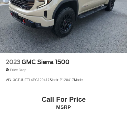
Tire Pressure Monitor
2023
GMC Sierra 1500
Price Drop
VIN:
3GTUUFEL4PG120417
Stock:
P120417
Model:
Call For Price
MSRP