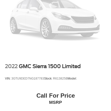
Temporary Spare Tire
Automatic Headlights
Power Mirror(s)
Keyless Entry
Power Door Locks
AM/FM Stereo
Bluetooth® Connection
Smart Device Integration
HD Radio
2022
GMC Sierra 1500 Limited
Satellite Radio
Requires Subscription
VIN:
3GTU9DED7NG187783
Stock:
R613825B
Model:
WiFi Hotspot
Bucket Seats
Call For Price
Power Driver Seat
MSRP
Rear Bench Seat
Floor Mats