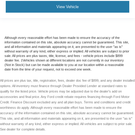
View Vehicle
Although every reasonable effort has been made to ensure the accuracy of the
information contained on this site, absolute accuracy cannot be guaranteed. This site,
and all information and materials appearing on it, are presented to the user "as is"
without warranty of any kind, either express or implied. All vehicles are subject to prior
sale. All prices are plus taxes, title, license, and fees - vehicle prices include $899
dealer fee. ‡Vehicles shown at different locations are not currently in our inventory
(Not in Stock) but can be made available to you at our location within a reasonable
date from the time of your request, not to exceed one week.
All prices are plus tax, title, registration, fees, dealer doc fee of $899, and any dealer installed
options. All inventory must finance through Dealer Provided Lender at standard rates to
qualify for the listed price. Vehicle prices may be adjusted due to the dealer's add on
accessories and final price. Any Ford credit rebate requires financing through Ford Motor
Credit. Finance Discount excluded any and all plan buys. Terms and conditions and credit
worthiness do apply. Although every reasonable effort has been made to ensure the
accuracy of the information contained on this site, absolute accuracy cannot be guaranteed.
This site, and all information and materials appearing on it, are presented to the user "as is"
without warranty of any kind, either express or implied. All vehicles are subject to prior sale.
See dealer for complete details.