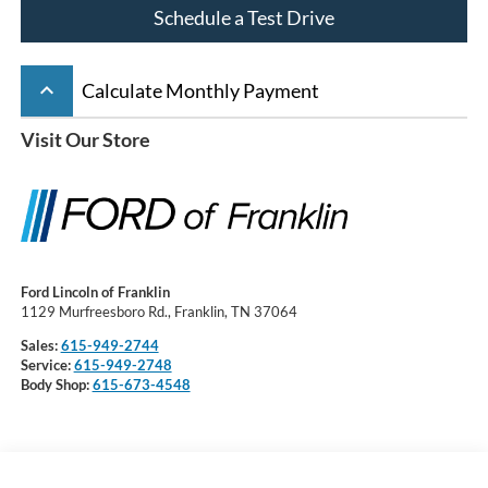
Schedule a Test Drive
keyboard_arrow_up
Calculate Monthly Payment
Visit Our Store
Ford Lincoln of Franklin
1129 Murfreesboro Rd., Franklin, TN 37064
Sales:
615-949-2744
Service:
615-949-2748
Body Shop:
615-673-4548