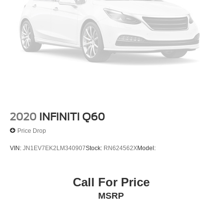
2020
INFINITI Q60
Price Drop
VIN:
JN1EV7EK2LM340907
Stock:
RN624562X
Model:
Call For Price
MSRP