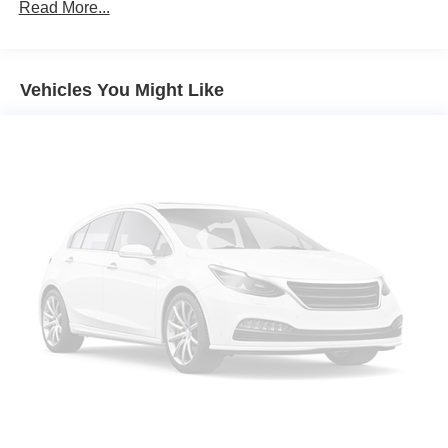
MANUFACTURER'S STATEMENT OF ORIGIN
Read More...
COMPACT SPARE TIRE
TRANSMISSION: 8-SPEED AUTOMATIC (850RE)
(STD)
Vehicles You Might Like
QUICK ORDER PACKAGE 21B SXT AWD -inc:
Engine: 3.6L V6 24V VVT Transmission: 8-Speed
Automatic (850RE)
PITCH BLACK CLEARCOAT
All Wheel Drive
Power Steering
ABS
4-Wheel Disc Brakes
Brake Assist
Aluminum Wheels
Tires - Front Performance
Tires - Rear Performance
Heated Mirrors