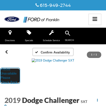
615-949-2744
SEARCH
Directions
Specials
Schedule Service
Confirm Availability
1
/
1
2019
Dodge Challenger
SXT