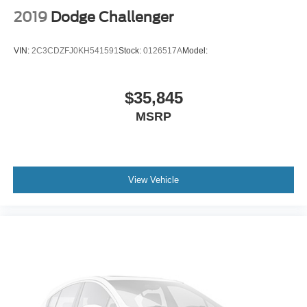
Traction Control
2019
Dodge Challenger
Stability Control
Traction Control
VIN:
2C3CDZFJ0KH541591
Stock:
0126517A
Model:
Front Side Air Bag
Tire Pressure Monitor
$35,845
Driver Air Bag
MSRP
Passenger Air Bag
Front Head Air Bag
Rear Head Air Bag
Back-Up Camera
View Vehicle