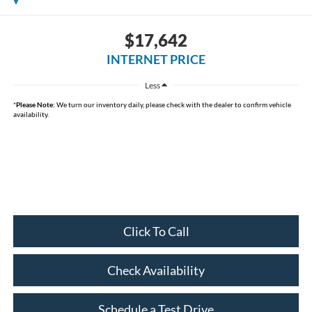
$17,642
INTERNET PRICE
Less
*
Please Note:
We turn our inventory daily, please check with the dealer to confirm vehicle
availability.
Click To Call
Check Availability
Schedule a Test Drive