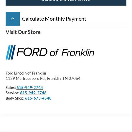
keyboard_arrow_up
Calculate Monthly Payment
Visit Our Store
Ford Lincoln of Franklin
1129 Murfreesboro Rd., Franklin, TN 37064
Sales:
615-949-2744
Service:
615-949-2748
Body Shop:
615-673-4548