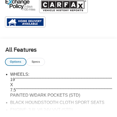
All Features
Options
Specs
WHEELS: 19""""""""""""""""""""""""""""""""""""""""""""""""""""""""""""""""""""""""""""""""""""""""""""""""""""""""""""""""""""""""""""""""""""""""""""""""""""""""""""""""""""""""""""""""""""""""""""""""""""""""""""""""""""""""""""""""""""""""""""""""""""""""""""""""""""""""""""""""""""""""""""""""""""""""""""""""""""""""""""""""""""""""""""""""""""""""""""""""""""""""""""""""""""""""""""""""""""""""""""""""""""""""""""""""""""""""""""""""""""""""""""""""""""""""""""""""""""""""""""""""""""""""""""""""""""""""""""""""""""""""""""""""""""""""""""""""""""""""""""""""""""""""""""""""""""""""""""""""""""""""""""""""""""""""""""""""""""""""""""""""""""""""""""""""""""""""""""""""""""""""""""""""""""""""""""""""""""""""""""""""""""""""""""""""""""""""""""""""""""""""""""""""""""""""""""""""""""""""""""""""""""""""""""""""""""""""""""""""""""""""""""""""""""""""""""""""""""""""""""""""""""""""""""""""""""""""""""""""""""""""""""""""""""""""""""""""""""""""""""""""""""""""""""""""""""""""""""""""""""""""""""""""""""""""""""""""""""""""""""""""""""""""""""""""""""""""""""""""""""""""""""""""""""""""""""""""""""""""""""""""""""""""""""""""""""""""""""""""""""""""""""""""""""""""""""""""""""""""""""""""""""""""""""""""""""""""""""""""""""""""""""""""""""""""""""""""""""""""""""""""""""""""""""""""""""""""""""""""""""""""""""""""""""""""""""""""""""""""""""""""""""""""""""""""""""""""""""""""""""""""""""""""""""""""""""""""""""""""""""""""""""""""""""""""""""""""""""""""""""""""""""""""""""""""""""""""""""""""""""""""""""""""""""""""""""""""""""""""""""""""""""""""""""""""""""""""""""""""""""""""""""""""""""""""""""""""""""""""""""""""""""""""""""""""""""""""""""""""""""""""""""""""""""""""""""""""""""""""""""""""""""""""""""""""""""""""""""""""""""""""""""""""""""""""""""""""""""""""""""""""""""""""""""""""""""""""""""""""""""""""""""""""""""""""""""""""""""""""""""""""""""""""""""""""""""""""""""""""""""""""""""""""""""""""""""""""""""""""""""""""""""""""""""""""""""""""""""""""""""""""""""""""""""""""""""""""""""""""""""""""""""""""""""""""""""""""""""""""""""""""""""""""""""""""""""""""""""""""""""""""""""""""""""""""""""""""""""""""""""""""""""""""""""""""""""""""""""""""""""""""""""""""""""""""""""""""""""""""""""""""""""""""""""""""""""""""""""""""""""""""""""""""""""""""""""""""""""""""""""""""""""""""""""""""""""""""""""""""""""""""""""""""""""""""""""""""""""""""""""""""""""""""""""""""""""""""""""""""""""""""""""""""""""""""""""""""""""""""""""""""""""""""""""""""""""""""""""""""""""""""""""""""""""""""""""""""""""""""""""""""""""""""""""""""""""""""""""""""""""""""""""""""""""""""""""""""""""""""""""""""""""""""""""""""""""""""""""""""""""""""""""""""""""""""""""""""""""""""""""""""""""""""""""""""""""""""""""""""""""""""""""""""""""""""""""""""""""""""""""""""""""""""""""""""""""""""""""""""""""""""""""""""""""""""""""""""""""""""""""""""""""""""""""""""""""""""""""""""""""""""""""""""""""""""""""""""""""""""""""""""""""""""""""""""""""""""""""""""""""""""""""""""""""""""""""""""""""""""""""""""""""""""""""""""""""""""""""""""""""""""""""""""""""""""""""""""""""""""""""""""""""""""""""""""""""""""""""""""""""""""""""""""""""""""""""""""""""""""""""""""""""""""""""""""""""""""""""""""""""""""""""""""""""""""""""""""""""""""""""""""""""""""""""""""""""""""""""""""""""""""""""""""""""""""""""""""""""""""""""""""""""""""""""""""""""""""""""""""""""""""""""""""""""""""""""""""""""""""""""""""""""""""""""""""""""""""""""""""""""""""""""""""""""""""""""""""""""""""""""""""""""""""""""""""""""""""""""""""""""""""""""""""""""""""""""""""""""""""""""""""""""""""""""""""""""""""""""""""""""""""""""""""""""""""""""""""""""""""""""""""""""""""""""""""""""""""""""""""""""""""""""""""""""""""""""""""""""""""""""""""""""""""""""""""""""""""""""""""""""""""""""""""""""""""""""""""""""""""""""""""""""""""""""""""""""""""""""""""""""""""""""""""""""""""""""""""""""""""""""""""""""""""""""""""""""""""""""""""""""""""""""""""""""""""""""""""""""""""""""""""""""""""""""""""""""""""""""""""""""""""""""""""""""""""""""""""""""""""""""""""""""""""""""""""""""""""""""""""""""""""""""""""""""""""""""""""""""""""""""""""""""""""""""""""""""""""""""""""""""""""""""""""""""""""""""""""""""""""""""""""""""""""""""""""""""""""""""""""""""""""""""""""""""""""""""""""""""""""""""""""""""""""""""""""""""""""""""""""""""""""""""""""""""""""""""""""""""""""""""""""""""""""""""""""""""""""""""""""""""""""""""""""""""""""""""""""""""""""""""""""""""""""""""""""""""""""""""""""""""""""""""""""""""""""""""""""""""""""""""""""""""""""""""""""""""""""""""""""""""""""""""""""""""""""""""""""""""""""""""""""""""""""""""""""""""""""""""""""""""""""""""""""""""""""""""""""""""""""""""""""""""""""""""""""""""""""""""""""""""""""""""""""""""""""""""""""""""""""""""""""""""""""""""""""""""""""""""""""""""""""""""""""""""""""""""""""""""""""""""""""""""""""""""""""""""""""""""""""""""""""""""""""""""""""""""""""""""""""""""""""""""""""""""""""""""""""""""""""""""""""""""""""""""""""""""""""""""""""""""""""""""""""""""""""""""""""""""""""""""""""""""""""""""""""""""""""""""""""""""""""""""""""""""""""""""""""""""""""""""""""""""""""""""""""""""""""""""""""""""""""""""""""""""""""""""""""""""""""""""""""""""""""""""""""""""""""""""""""""""""""""""""""""""""""""""""""""""""""""""""""""""""""""""""""""""""""""""""""""""""""""""""""""""""""""""""""""""""""""""""""""""""""""""""""""""""""""""""""""""""""""""""""""""""""""""""""""""""""""""""""""""""""""""""""""""""""""""""""""""""""""""""""""""""""""""""""""""""""""""""""""""""""""""""""""""""""""""""""""""""""""""""""""""""""""""""""""""""""""""""""""""""""""""""""""""""""""""""""""""""""""""""""""""""""""""""""""""""""""""""""""""""""""""""""""""""""""""""""""""""""""""""""""""""""""""""""""""""""""""""""""""""""""""""""""""""""""""""""""""""""""""""""""""""""""""""""""""""""""""""""""""""""""""""""""""""""""""""""""""""""""""""""""""""""""""""""""""""""""""""""""""""""""""""""""""""""""""""""""""""""""""""""""""""""""""""""""""""""""""""""""""""""""""""""""""""""""""""""""""""""""""""""""""""""""""""""""""""""""""""""""""""""""""""""""""""""""""""""""""""""""""""""""""""""""""""""""""""""""""""""""""""""""""""""""""""""""""""""""""""""""""""""""""""""""""""""""""""""""""""""""""""""""""""""""""""""""""""""""""""""""""""""""""""""""""""""""""""""""""""""""""""""""""""""""""""""""""""""""""""""""""""""""""""""""""""""""""""""""""""""""""""""""""""""""""""""""""""""""""""""""""""""""""""""""""""""""""""""""""""""""""""""""""""""""""""""""""""""""""""""""""""""""""""""""""""""""""""""""""""""""""""""""""""""""""""""""""""""""""""""""""""""""""""""""""""""""""""""""""""""""""""""""""""""""""""""""""""""""""""""""""""""""""""""""""""""""""""""""""""""""""""""""""""""""""""""""""""""""""""""""""""""""""""""""""""""""""""""""""""""""""""""""""""""""""""""""""""""""""""""""""""""""""""""""""""""""""""""""""""""""""""""""""""""""""""""""""""""""""""""""""""""""""""""""""""""""""""""""""""""""""""""""""""""""""""""""""""""""""""""""""""""""""""""""""""""""""""""""""""""""""""""""""""""""""""""""""""""""""""""""""""""""""""""""""""""""""""""""""""""""""""""""""""""""""""""""""""""""""""""""""""""""""""""""""""""""""""""""""""""""""""""""""""""""""""""""""""""""""""""""""""""""""""""""""""""""""""""""""""""""""""""""""""""""""""""""""""""""""""""""""""""""""""""""""""""""""""""""""""""""""""""""""""""""""""""""""""""""""""""""""""""""""""""""""""""""""""""""""""""""""""""""""""""""""""""""""""""""""""""""""""""""""""""""""""""""""""""""""""""""""""""""""""""""""""""""""""""""""""""""""""""""""""""""""""""""""""""""""""""""""""""""""""""""""""""""""""""""""""""""""""""""""""""""""""""""""""""""""""""""""""""""""""""""""""""""""""""""""""""""""""""""""""""""""""""""""""""""""""""""""""""""""""""""""""""""""""""""""""""""""""""""""""""""""""""""""""""""""""""""""""""""""""""""""""""""""""""""""""""""""""""""""""""""""""""""""""""""""""""""""""""""""""""""""""""""""""""""""""""""""""""""""""""""""""""""""""""""""""""""""""""""""""""""""""""""""""""""""""""""""""""""""""""""""""""""""""""""""""""""""""""""""""""""""""""""""""""""""""""""""""""""""""""""""""""""""""""""""""""""""""""""""""""""""""""""""""""""""""""""""""""""""""""""""""""""""""""""""""""""""""""""""""""""""""""""""""""""""""""""""""""""""""""""""""""""""""""""""""""""""""""""""""""""""""""""""""""""""""""""""""""""""""""""""""""""""""""""""""""""""""""""""""""""""""""""""""""""""""""""""""""""""""""""""""""""""""""""""""""""""""""""""""""""""""""""""""""""""""""""""""""""""""""""""""""""""""""""""""""""""""""""""""""""""""""""""""""""""""""""""""""""""""""""""""""""""""""""""""""""""""""""""""""""""""""""""""""""""""""""""""""""""""""""""""""""""""""""""""""""""""""""""""""""""""""""""""""""""""""""""""""""""""""""""""""""""""""""""""""""""""""""""""""""""""""""""""""""""""""""""""""""""""""""""""""""""""""""""""""""""""""""""""""""""""""""""""""""""""""""""""""""""""""""""""""""""""""""""""""""""""""""""""""""""""""""""""""""""""""""""""""""""""""""""""""""""""""""""""""""""""""""""""""""""""""""""""""""""""""""""""""""""""""""""""""""""""""""""""""""""""""""""""""""""""""""""""""""""""""""""""""""""""""""""""""""""""""""""""""""""""""""""""""""""""""""""""""""""""""""""""""""""""""""""""""""""""""""""""""""""""""""""""""""""""""""""""""""""""""""""""""""""""""""""""""""""""""""""""""""""""""""""""""""""""""""""""""""""""""""""""""""""""""""""""""""""""""""""""""""""""""""""""""""""""""""""""""""""""""""""""""""""""""""""""""""""""""""""""""""""""""""""""""""""""""""""""""""""""""""""""""""""""""""""""""""""""""""""""""""""""""""""""""""""""""""""""""""""""""""""""""""""""""""""""""""""""""""""""""""""""""""""""""""""""""""""""""""""""""""""""""""""""""""""""""""""""""""""""""""""""""""""""""""""""""""""""""""""""""""""""""""""""""""""""""""""""""""""""""""""""""""""""""""""""""""""""""""""""""""""""""""""""""""""""""""""""""""""""""""""""""""""""""""""""""""""""
BLACK HOUNDSTOOTH CLOTH SPORT SEATS
ENGINE: 3.6L V6 24V VVT (STD)