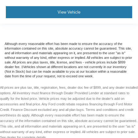
View Vehicle
Although every reasonable effort has been made to ensure the accuracy of the
information contained on this site, absolute accuracy cannot be guaranteed. This site,
and all information and materials appearing on it, are presented to the user "as is"
without warranty of any kind, either express or implied. All vehicles are subject to prior
sale. All prices are plus taxes, title, license, and fees - vehicle prices include $899
dealer fee. ‡Vehicles shown at different locations are not currently in our inventory
(Not in Stock) but can be made available to you at our location within a reasonable
date from the time of your request, not to exceed one week.
All prices are plus tax, title, registration, fees, dealer doc fee of $899, and any dealer installed
options. All inventory must finance through Dealer Provided Lender at standard rates to
qualify for the listed price. Vehicle prices may be adjusted due to the dealer's add on
accessories and final price. Any Ford credit rebate requires financing through Ford Motor
Credit. Finance Discount excluded any and all plan buys. Terms and conditions and credit
worthiness do apply. Although every reasonable effort has been made to ensure the
accuracy of the information contained on this site, absolute accuracy cannot be guaranteed.
This site, and all information and materials appearing on it, are presented to the user "as is"
without warranty of any kind, either express or implied. All vehicles are subject to prior sale.
See dealer for complete details.