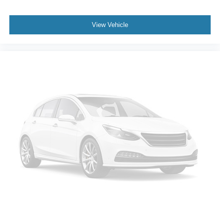
Auto-Dimming Rearview Mirror
Driver Vanity Mirror
View Vehicle
Passenger Vanity Mirror
Driver Illuminated Vanity Mirror
Passenger Illuminated Visor Mirror
Floor Mats
Keyless Start
Smart Device Integration
MP3 Capability
Smart Device Integration
Bluetooth® Connection
Power Windows
Power Door Locks
Trip Computer
Security System
Immobilizer